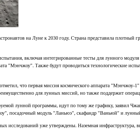
стронавтов на Луне к 2030 году. Страна представила плотный г
испытания, включая интегрированные тесты для лунного модуля 
ата "Мэнчжоу". Также будут проводиться технологические испы
отметил, что первая миссия космического аппарата "Мэнчжоу-1"
преимущественно для лунных миссий, но также поддержит операц
ируемой лунной программы, идут по тому же графику, заявил Чж
жоу", посадочный модуль "Ланьюэ", скафандр "Ваньюй" и лунный
ных исследований уже утверждены. Наземная инфраструктура, вк